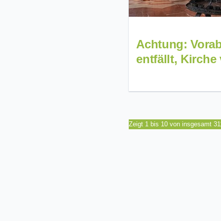
Achtung: Vora
entfällt, Kirch
Zeigt 1 bis 10 von insgesamt 3