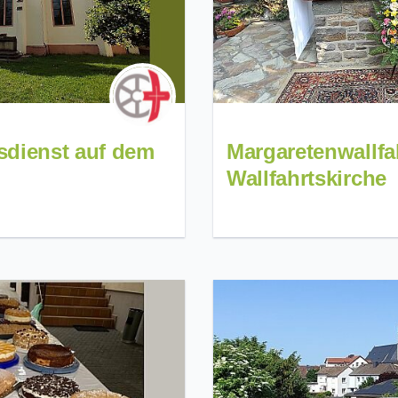
esdienst auf dem
Margaretenwallfah
Wallfahrtskirche