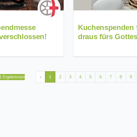
bendmesse
Kuchenspenden f
e verschlossen!
draus fürs Gotte
‹
1
2
3
4
5
6
7
8
9
11 Ergebnissen