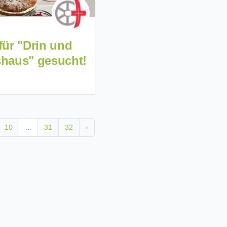
ür "Drin und
shaus" gesucht!
10
...
31
32
›