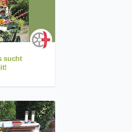
s sucht
it!