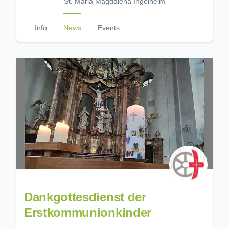
St. Maria Magdalena Ingelheim
Info
News
Events
Dankgottesdienst der
Erstkommunionkinder