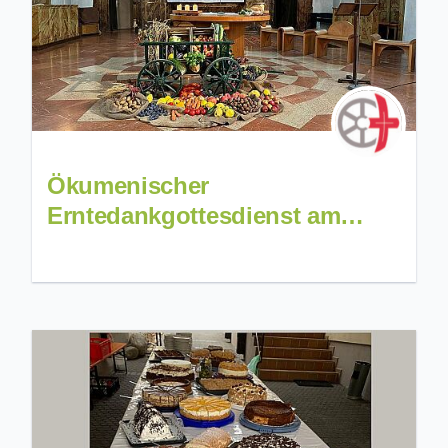
Ökumenischer
Erntedankgottesdienst am
28.9.25 um 10 Uhr zu "Drin und
Draus für's Gotteshaus"