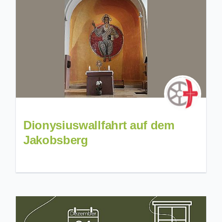
Dionysiuswallfahrt auf dem
Jakobsberg