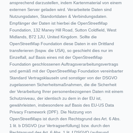
ansprechend darzustellen, indem Kartenmaterial von einem
externen Server geladen wird. Verarbeitete Daten sind
Nutzungsdaten, Standortdaten & Verbindungsdaten.
Empfänger der Daten ist hierbei die OpenStreetMap
Foundation, 132 Maney Hill Road, Sutton Coldfield, West
Midlands, B72 1JU, United Kingdom. Sollte die
OpenStreetMap Foundation diese Daten in ein Drittland
transferieren (bspw. die USA), so geschieht dies nur im
Einzelfall, auf Basis eines mit der OpenStreetMap
Foundation geschlossenen Auftragsverarbeitungsvertrags
und gemäß mit der OpenStreetMap Foundation vereinbarter
Standard Vertragsklauseln und sonstiger von der DSGVO
zugelassenen Sicherheitsmaßnahmen, die die Sicherheit
der Verarbeitung Ihrer personenbezogenen Daten mit einem
Schutzniveau, der identisch zu dem in der EU ist,
gewährleisten, insbesondere auf Basis des EU-US Data
Privacy Framework (DPF). Die Nutzung von
OpenStreetMaps ist durch den Rechtsgrund des Art. 6 Abs.
1 lit. b DSGVO (zur Vertragserfüllung) bzw. durch den
Rechtsgrund des Art. 6 Abs. 1 lit. f DSGVO (aufgrund