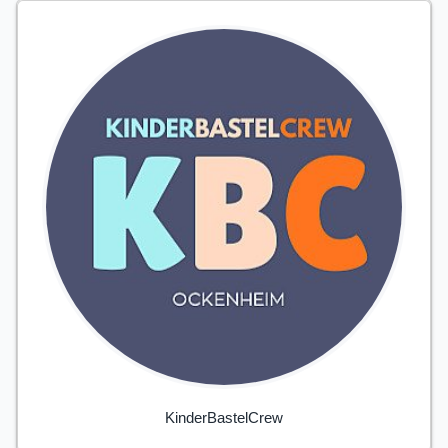
KinderBastelCrew