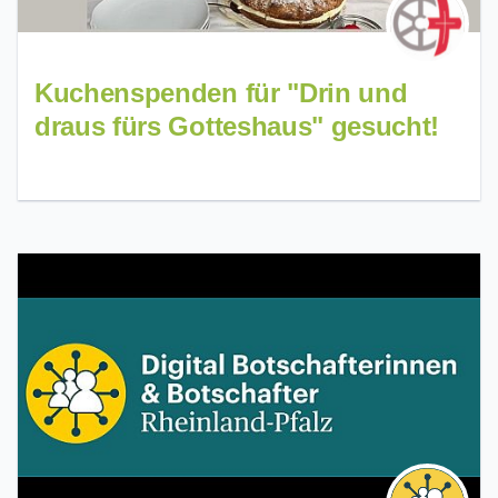
Kuchenspenden für "Drin und
draus fürs Gotteshaus" gesucht!