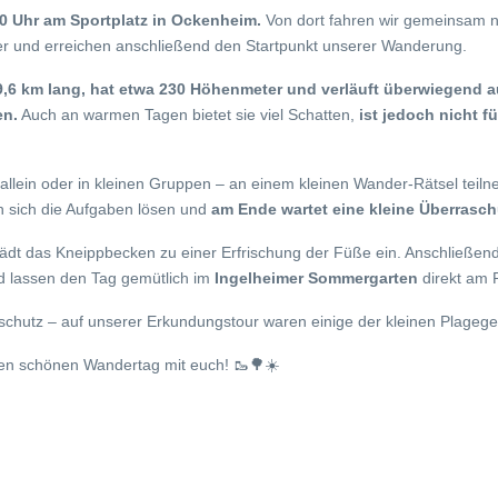
00 Uhr am Sportplatz in Ockenheim.
Von dort fahren wir gemeinsam n
er und erreichen anschließend den Startpunkt unserer Wanderung.
 9,6 km lang, hat etwa 230 Höhenmeter und verläuft überwiegend 
en.
Auch an warmen Tagen bietet sie viel Schatten,
ist jedoch nicht 
 allein oder in kleinen Gruppen – an einem kleinen Wander-Rätsel teil
 sich die Aufgaben lösen und
am Ende wartet eine kleine Überrasc
dt das Kneippbecken zu einer Erfrischung der Füße ein. Anschließend
 lassen den Tag gemütlich im
Ingelheimer Sommergarten
direkt am 
schutz – auf unserer Erkundungstour waren einige der kleinen Plagege
nen schönen Wandertag mit euch! 🥾🌳☀️