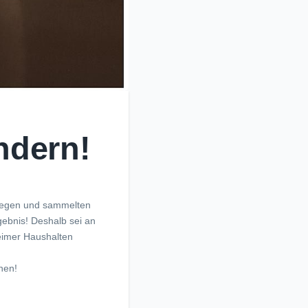
ndern!
 Segen und sammelten
gebnis! Deshalb sei an
heimer Haushalten
nen!