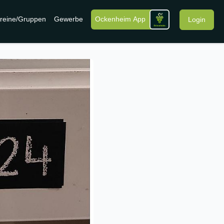
reine/Gruppen
Gewerbe
Ockenheim App
Login