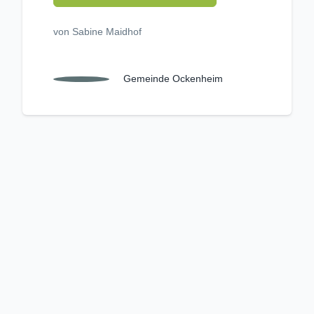
von Sabine Maidhof
Gemeinde Ockenheim
Unangemessenen Inhalt melden
Kriterienkatalog
Nutzungsbedingungen
Datenschutzerklärung
Impressum