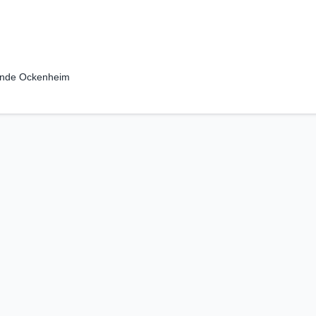
nde Ockenheim
Unangemessenen Inhalt melden
Kriterienkata