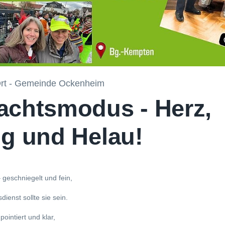
rt - Gemeinde Ockenheim
achtsmodus - Herz,
g und Helau!
 geschniegelt und fein,
ienst sollte sie sein.
pointiert und klar,