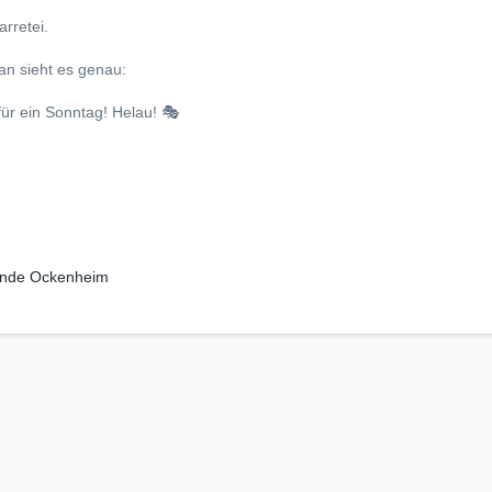
rretei.
n sieht es genau:
für ein Sonntag! Helau! 🎭
nde Ockenheim