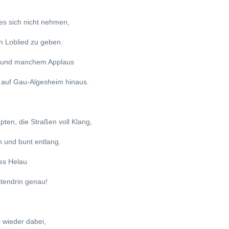
 es sich nicht nehmen,
in Loblied zu geben.
 und manchem Applaus
 auf Gau-Algesheim hinaus.
ten, die Straßen voll Klang,
h und bunt entlang.
des Helau
ttendrin genau!
 wieder dabei,