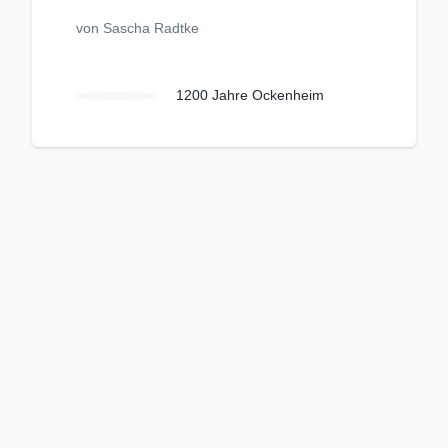
von Sascha Radtke
1200 Jahre Ockenheim
Unangemessenen Inhalt melden
Kriterienkatalog
Nutzungsbedingungen
Datenschutzerklärung
Impressum