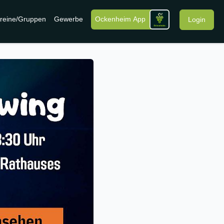
reine/Gruppen
Gewerbe
Ockenheim App
Login