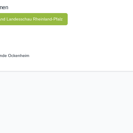
onen
and Landesschau Rheinland-Pfalz
nde Ockenheim