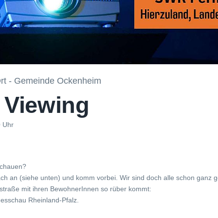
rt - Gemeinde Ockenheim
 Viewing
0 Uhr
 schauen?
ch an (siehe unten) und komm vorbei. Wir sind doch alle schon ganz 
traße mit ihren BewohnerInnen so rüber kommt:
desschau Rheinland-Pfalz.