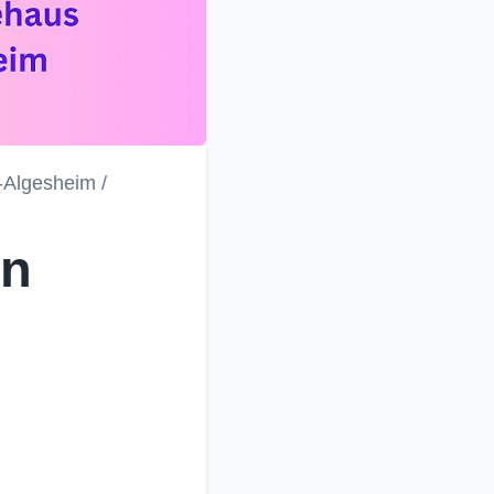
-Algesheim /
en