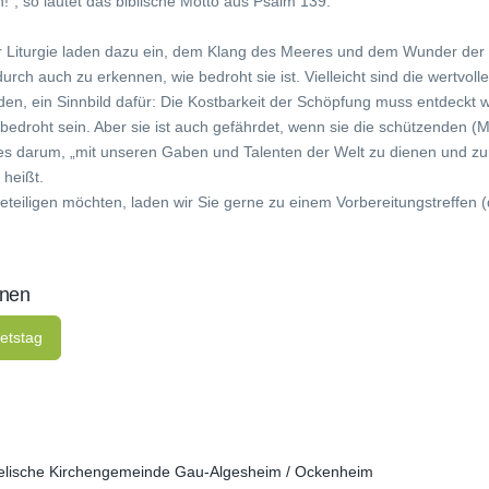
“, so lautet das biblische Motto aus Psalm 139.
r Liturgie laden dazu ein, dem Klang des Meeres und dem Wunder de
ch auch zu erkennen, wie bedroht sie ist. Vielleicht sind die wertvol
den, ein Sinnbild dafür: Die Kostbarkeit der Schöpfung muss entdeckt 
bedroht sein. Aber sie ist auch gefährdet, wenn sie die schützenden (
t es darum, „mit unseren Gaben und Talenten der Welt zu dienen und 
 heißt.
teiligen möchten, laden wir Sie gerne zu einem Vorbereitungstreffen (
onen
etstag
elische Kirchengemeinde Gau-Algesheim / Ockenheim