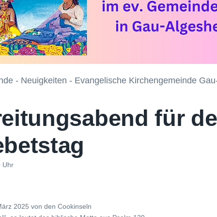
nde - Neuigkeiten - Evangelische Kirchengemeinde Gau
reitungsabend für d
ebetstag
0 Uhr
März 2025 von den Cookinseln