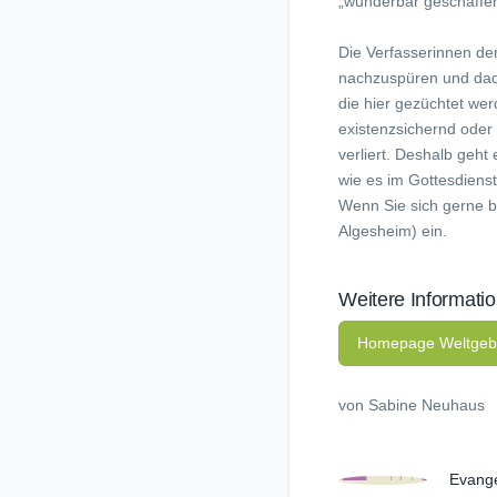
„wunderbar geschaffen!
Die Verfasserinnen de
nachzuspüren und dadur
die hier gezüchtet wer
existenzsichernd oder 
verliert. Deshalb geh
wie es im Gottesdienst
Wenn Sie sich gerne be
Algesheim) ein.
Weitere Informati
Homepage Weltgeb
von Sabine Neuhaus
Evang