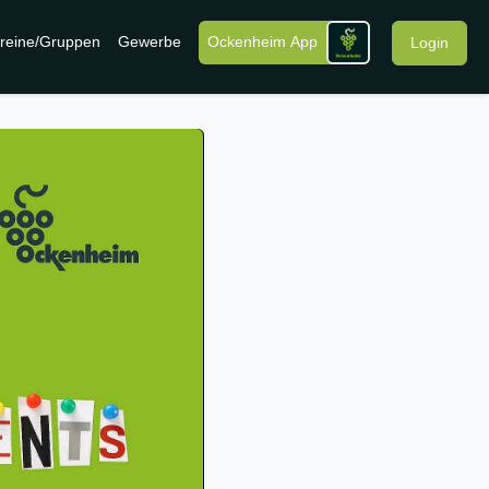
reine/Gruppen
Gewerbe
Ockenheim App
Login