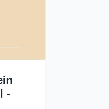
ein
 -