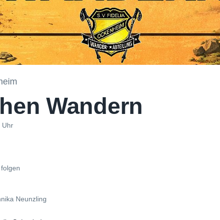
heim
ehen Wandern
 Uhr
 folgen
nnika Neunzling