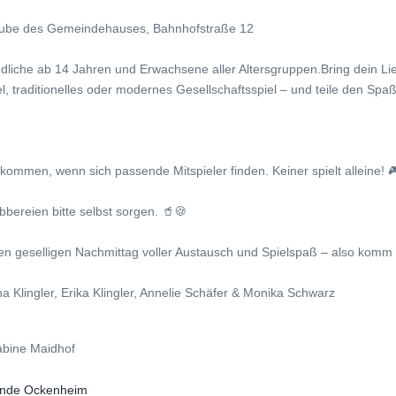
sstube des Gemeindehauses, Bahnhofstraße 12
dliche ab 14 Jahren und Erwachsene aller Altersgruppen.Bring dein Lie
el, traditionelles oder modernes Gesellschaftsspiel – und teile den Spa
illkommen, wenn sich passende Mitspieler finden. Keiner spielt alleine! 
bereien bitte selbst sorgen. 🥤🍪
en geselligen Nachmittag voller Austausch und Spielspaß – also komm v
 Klingler, Erika Klingler, Annelie Schäfer & Monika Schwarz
abine Maidhof
nde Ockenheim