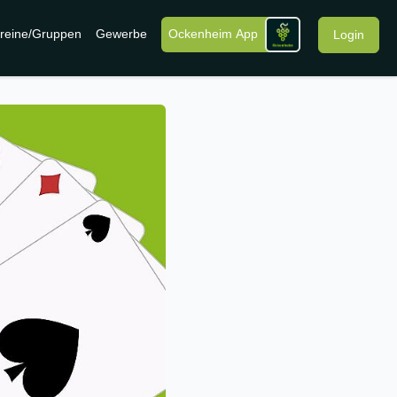
reine/Gruppen
Gewerbe
Ockenheim App
Login