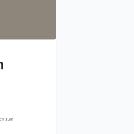
m
uch zum