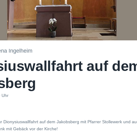
ena Ingelheim
iuswallfahrt auf de
sberg
0 Uhr
ur Dionysiuswallfahrt auf dem Jakobsberg mit Pfarrer Stollewerk und a
k mit Gebäck vor der Kirche!