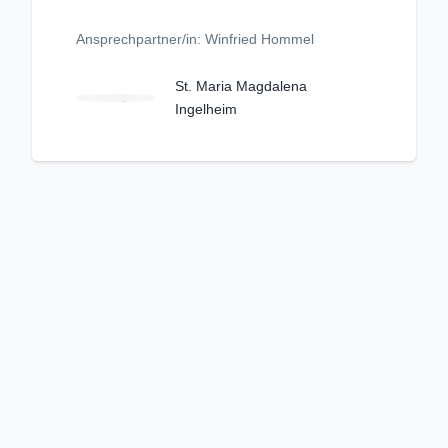
Ansprechpartner/in: Winfried Hommel
St. Maria Magdalena
Ingelheim
Unangemessenen Inhalt melden
Kriterienkatalog
Nutzungsbedingungen
Datenschutzerklärung
Impressum