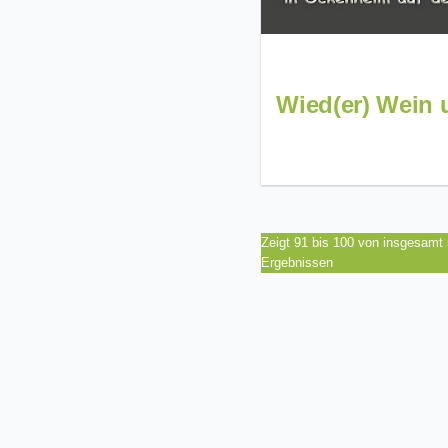
Wied(er) Wein u
Zeigt 91 bis 100 von insgesamt
Ergebnissen