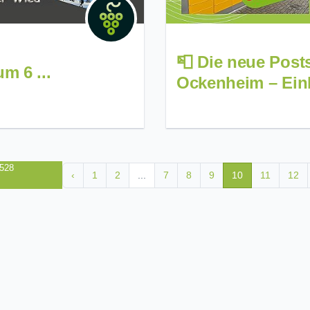
📮 Die neue Posts
m 6 ...
Ockenheim – Ein
 528
‹
1
2
...
7
8
9
10
11
12