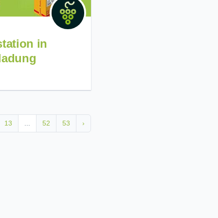
tation in
ladung
13
...
52
53
›