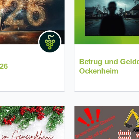
Betrug und Geldd
26
Ockenheim