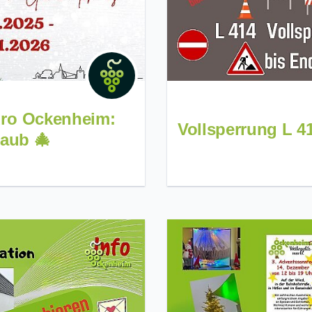
ro Ockenheim:
Vollsperrung L 4
aub 🎄