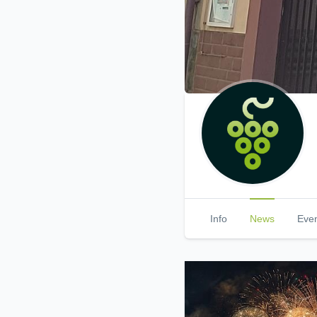
Info
News
Eve