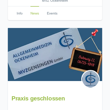
MVZ Ockenheim
Info
News
Events
Praxis geschlossen